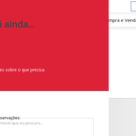
1
)
98711-1919
Home
Sobre Nós
Compra e Vend
 ainda...
s sobre o que precisa.
servações: