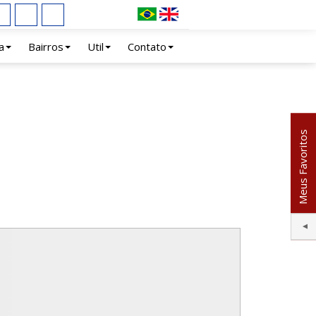
a
Bairros
Util
Contato
Meus Favoritos