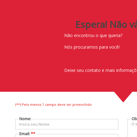
(
21
)
2616-1919
(
2
Espera! Não vá
Não encontrou o que queria?
Nós procuramos para você!
Deixe seu contato e mais informaçõe
(**) Pelo menos 1 campo deve ser preenchido
Nome:
Ob
Email:
**