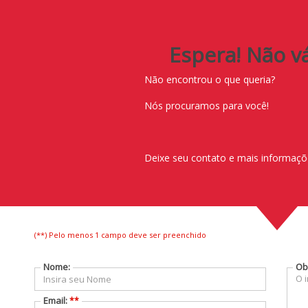
(
21
)
2616-1919
(
2
Espera! Não vá
Não encontrou o que queria?
Nós procuramos para você!
O que você precisa?
Q
Comprar
Deixe seu contato e mais informaçõe
Alugar
Lançamentos
(**) Pelo menos 1 campo deve ser preenchido
Nome:
Ob
FALE CONOSCO
Email:
**