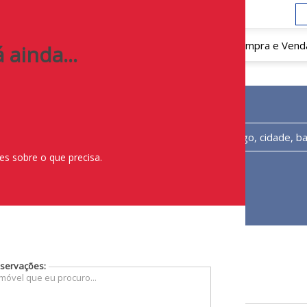
1
)
98711-1919
Home
Sobre Nós
Compra e Vend
 ainda...
ual o tipo de Imóvel?
Onde?
s sobre o que precisa.
servações: