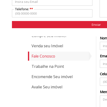
Telefone:
**
Para entrar em contato conosco, por favor utilize o formul
(*) C
Contato por Whatsapp
(**) 
Enviar
Inf
Compre seu Imóvel
No
Venda seu Imóvel
Fale Conosco
Emai
Trabalhe na Point
Celu
Encomende Seu imóvel
Avalie Seu imóvel
Men