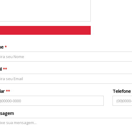
ário abaixo ou mande-nos um e-mail
ampos Obrigatórios
Pelo menos 1 campo deve ser preenchido
ormações Pessoais
me
*
l
**
lar
Telefone
**
sagem